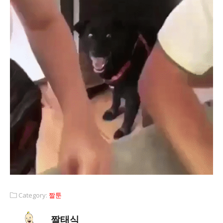
Category:
짤툰
짤태식