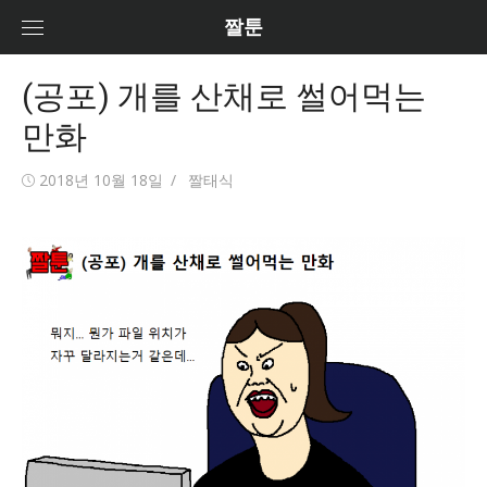
Skip
짤툰
to
content
(공포) 개를 산채로 썰어먹는
만화
Posted
2018년 10월 18일
Author
짤태식
on