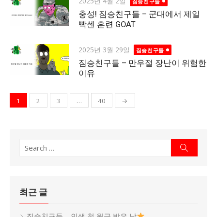
Posted
2025년 4월 2일
짐승친구들
on
충성! 짐승친구들 – 군대에서 제일
빡센 훈련 GOAT
Posted
2025년 3월 29일
짐승친구들
on
짐승친구들 – 만우절 장난이 위험한
이유
1
2
3
…
40
→
글
탐
색
Search
Search
for:
최근 글
짐승친구들 – 인생 첫 월급 받은 날