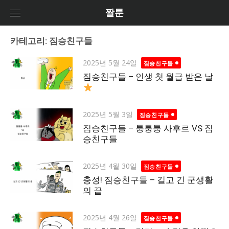
Skip
짤툰
to
content
카테고리: 짐승친구들
Posted
2025년 5월 24일
짐승친구들
on
짐승친구들 – 인생 첫 월급 받은 날
Posted
2025년 5월 3일
짐승친구들
on
짐승친구들 – 퉁퉁퉁 사후르 VS 짐
승친구들
Posted
2025년 4월 30일
짐승친구들
on
충성! 짐승친구들 – 길고 긴 군생활
의 끝
Posted
2025년 4월 26일
짐승친구들