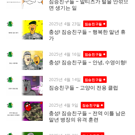
on
짐승친구들 – 말티즈가 털을 안깎으
면 생기는 일
Posted
2025년 4월 23일
짐승친구들
on
충성! 짐승친구들 – 행복한 말년 휴
가
Posted
2025년 4월 16일
짐승친구들
on
충성! 짐승친구들 – 안녕, 수영이형!
Posted
2025년 4월 14일
짐승친구들
on
짐승친구들 – 고양이 전용 클럽
Posted
2025년 4월 9일
짐승친구들
on
충성! 짐승친구들 – 전역 이틀 남은
말년 병장의 유격 훈련