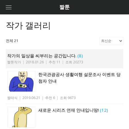
Skip
짤툰
to
content
작가 갤러리
전체 21
작가의 일상을 씨부리는 공간입니다.
(8)
짤툰작가
|
2018.01.26
|
추천 11
|
조회 20273
한국관광공사 생활여행 설문조사 이벤트 당
첨자 안내
짤태식
|
2019.06.21
|
추천 6
|
조회 9673
새로운 시리즈 연재 안내입니땅!
(12)