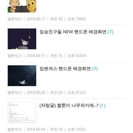
짤툰작가
|
2018.06.17
|
추천 30
|
조회 19653
짐승친구들 NEW 핸드폰 배경화면
(7)
짤툰작가
|
2018.06.17
|
추천 75
|
조회 55359
짐벤져스 핸드폰 배경화면
(7)
짤툰작가
|
2018.05.20
|
추천 20
|
조회 21272
(자랑글) 짤툰이 나무위키에...?
(1)
짤툰작가
|
2018.05.04
|
추천 16
|
조회 13532