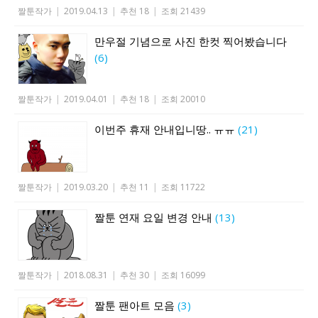
짤툰작가
|
2019.04.13
|
추천 18
|
조회 21439
만우절 기념으로 사진 한컷 찍어봤습니다
(6)
짤툰작가
|
2019.04.01
|
추천 18
|
조회 20010
이번주 휴재 안내입니땅.. ㅠㅠ
(21)
짤툰작가
|
2019.03.20
|
추천 11
|
조회 11722
짤툰 연재 요일 변경 안내
(13)
짤툰작가
|
2018.08.31
|
추천 30
|
조회 16099
짤툰 팬아트 모음
(3)