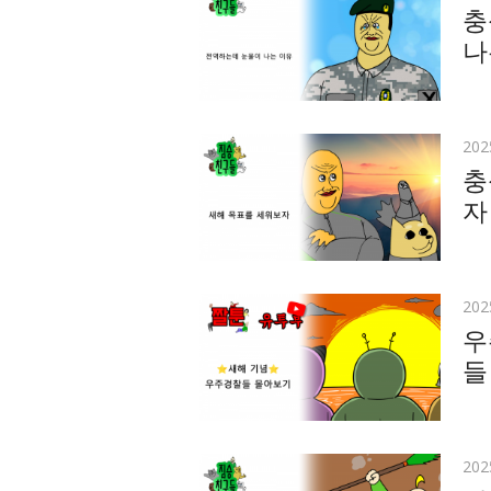
on
충
나
Pos
20
on
충
자
Pos
20
on
우
들
Pos
20