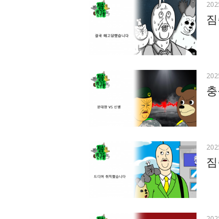
Pos
20
on
짐
Pos
20
on
충
Pos
20
on
짐
Pos
20