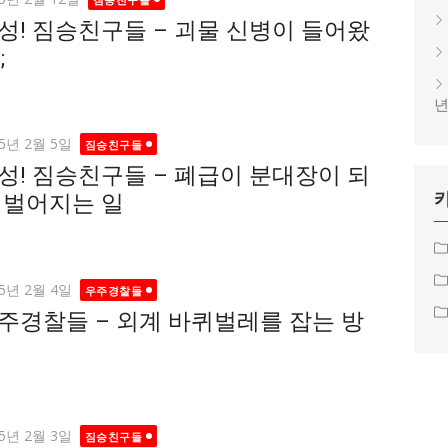
성! 짐승친구들 – 괴물 신병이 들어왔
;
년
ted
25년 2월 5일
짐승친구들
성! 짐승친구들 – 폐급이 분대장이 되
 벌어지는 일
ted
25년 2월 4일
우주경찰들
주경찰들 – 외계 바퀴벌레를 잡는 방
ted
25년 2월 3일
짐승친구들