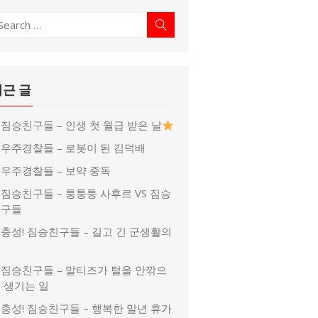
earch
Search
r:
최근 글
짐승친구들 – 인생 첫 월급 받은 날
우주경찰들 – 로봇이 된 김덕배
우주경찰들 – 보약 중독
짐승친구들 – 퉁퉁퉁 사후르 VS 짐승
친구들
충성! 짐승친구들 – 길고 긴 군생활의
끝
짐승친구들 – 말티즈가 털을 안깎으
 생기는 일
충성! 짐승친구들 – 행복한 말년 휴가