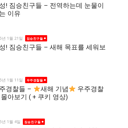
성! 짐승친구들 – 전역하는데 눈물이
는 이유
ted
25년 1월 21일
짐승친구들
성! 짐승친구들 – 새해 목표를 세워보
ted
25년 1월 11일
우주경찰들
주경찰들 –
새해 기념
우주경찰
 몰아보기 ( + 쿠키 영상)
ted
25년 1월 4일
짐승친구들