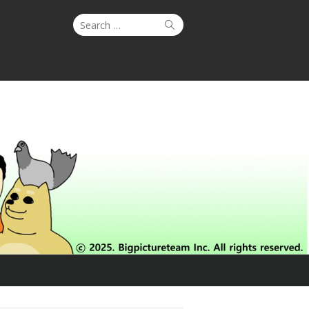
Search
Search
for: