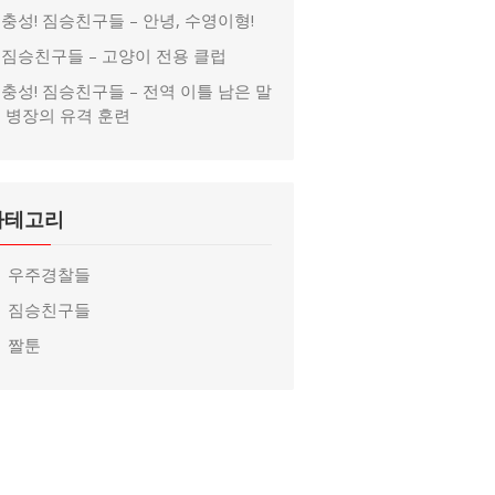
충성! 짐승친구들 – 안녕, 수영이형!
짐승친구들 – 고양이 전용 클럽
충성! 짐승친구들 – 전역 이틀 남은 말
 병장의 유격 훈련
카테고리
우주경찰들
짐승친구들
짤툰