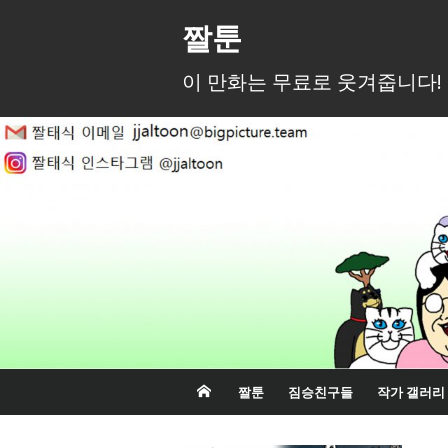
Skip
짤툰
to
content
이 만화는 무료로 웃겨줍니다!
짤툰
짐승친구들
작가 갤러리