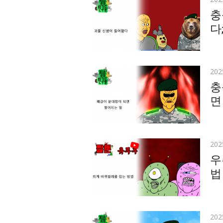
on
충
다;
Pos
20
on
충
면
Pos
20
on
우
법
Pos
20