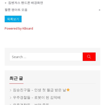
«
짐벤져스 핸드폰 배경화면
짤툰 팬아트 모음
»
목록보기
Powered by KBoard
Search
Search
for:
최근 글
짐승친구들 – 인생 첫 월급 받은 날
우주경찰들 – 로봇이 된 김덕배
우주경찰들 – 보약 중독