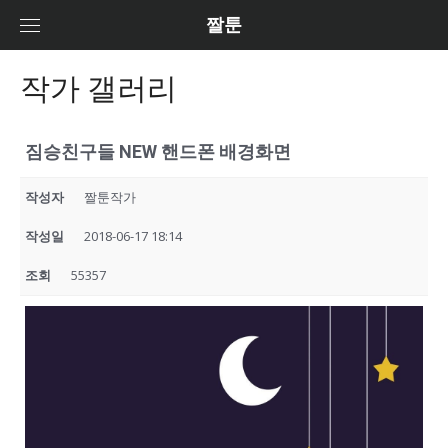
Skip
짤툰
to
content
작가 갤러리
짐승친구들 NEW 핸드폰 배경화면
작성자
짤툰작가
작성일
2018-06-17 18:14
조회
55357