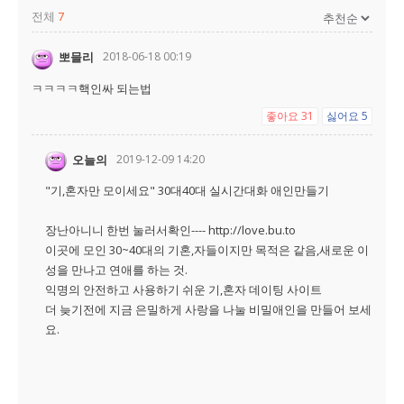
전체
7
뽀믈리
2018-06-18 00:19
ㅋㅋㅋㅋ핵인싸 되는법
좋아요
31
싫어요
5
오늘의
2019-12-09 14:20
"기,혼자만 모이세요" 30대40대 실시간대화 애인만들기
장난아니니 한번 눌러서확인---- http://love.bu.to
이곳에 모인 30~40대의 기혼,자들이지만 목적은 같음,새로운 이
성을 만나고 연애를 하는 것.
익명의 안전하고 사용하기 쉬운 기,혼자 데이팅 사이트
더 늦기전에 지금 은밀하게 사랑을 나눌 비밀애인을 만들어 보세
요.