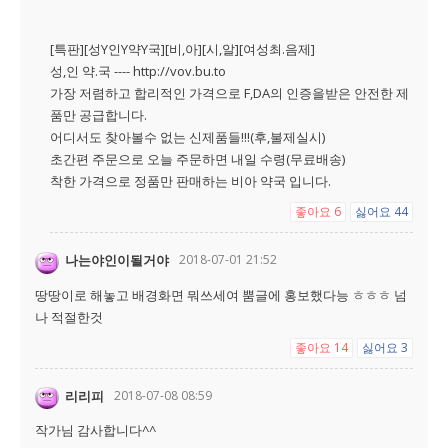
[특판][성Y인Y약Y국][비,아][시,알][여성최.음제]
성,인 약.국 ---- http://vov.bu.to
가장 저렴하고 합리적인 가격으로 F,DA의 인증을받은 안전한 제
품만 공급합니다.
어디서도 찾아볼수 없는 신제품들!!!(후,불제실시)
초간편 주문으로 오늘 주문하면 내일 수령(무료배송)
착한 가격으로 정품만 판매하는 비아 약국 입니다.
좋아요
6
싫어요
44
나는야인이될거야
2018-07-01 21:52
땅땅이로 해놓고 배경화면 뭐쓰세여 뿜글에 홍보했다능 ㅎㅎㅎ 넘
나 적절한것
좋아요
14
싫어요
3
리리피
2018-07-08 08:59
작가님 감사합니다^^