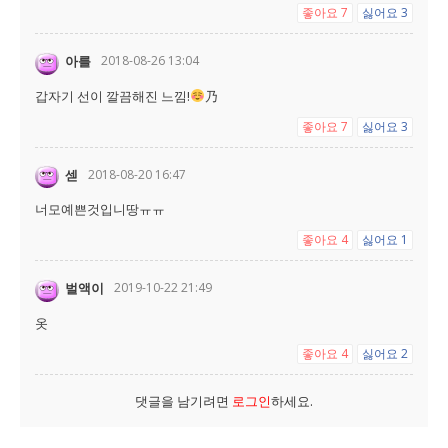
좋아요
7
싫어요
3
아를
2018-08-26 13:04
갑자기 선이 깔끔해진 느낌!
乃
좋아요
7
싫어요
3
섿
2018-08-20 16:47
너모예쁜것입니땅ㅠㅠ
좋아요
4
싫어요
1
벌액이
2019-10-22 21:49
옷
좋아요
4
싫어요
2
댓글을 남기려면
로그인
하세요.