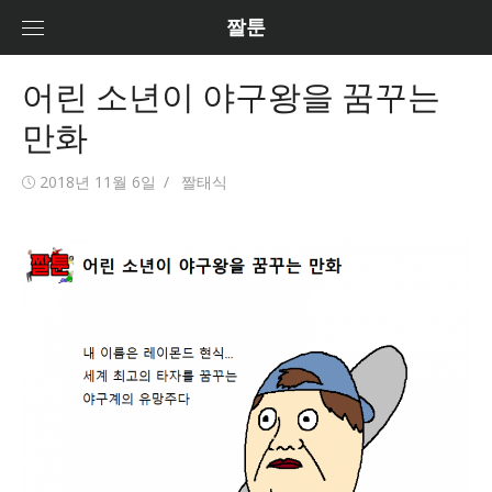
Skip
짤툰
to
content
어린 소년이 야구왕을 꿈꾸는
만화
Posted
2018년 11월 6일
Author
짤태식
on