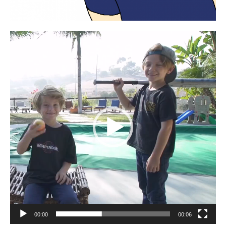
비
디
오
플
레
이
어
00:00
00:06