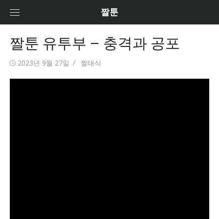
Skip
짤툰
to
content
짤툰 유투부 – 충격과 공포
Posted
2023년 9월 27일
Author
짤태식
on