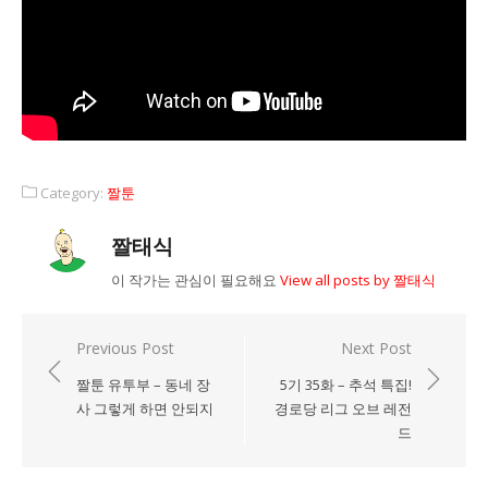
Category:
짤툰
짤태식
이 작가는 관심이 필요해요
View all posts by 짤태식
Previous Post
Next Post
글
짤툰 유투부 – 동네 장
5기 35화 – 추석 특집!
탐
사 그렇게 하면 안되지
경로당 리그 오브 레전
색
드