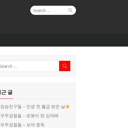
Search
Search
for:
earch
Search
r:
최근 글
짐승친구들 – 인생 첫 월급 받은 날
우주경찰들 – 로봇이 된 김덕배
우주경찰들 – 보약 중독