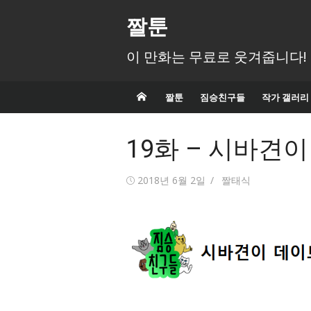
Skip
짤툰
to
content
이 만화는 무료로 웃겨줍니다!
짤툰
짐승친구들
작가 갤러리
19화 – 시바견
Posted
2018년 6월 2일
Author
짤태식
on