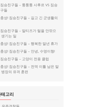
짐승친구들 – 퉁퉁퉁 사후르 VS 짐승
친구들
충성! 짐승친구들 – 길고 긴 군생활의
끝
짐승친구들 – 말티즈가 털을 안깎으
 생기는 일
충성! 짐승친구들 – 행복한 말년 휴가
충성! 짐승친구들 – 안녕, 수영이형!
짐승친구들 – 고양이 전용 클럽
충성! 짐승친구들 – 전역 이틀 남은 말
 병장의 유격 훈련
카테고리
우주경찰들